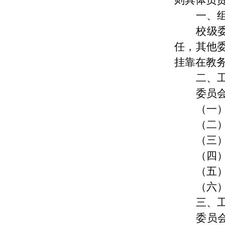
则具体负
一、
校级
任，其他
挂靠在教
二、
委员
（一
（二
（三
（四
（五
（六
三、
委员