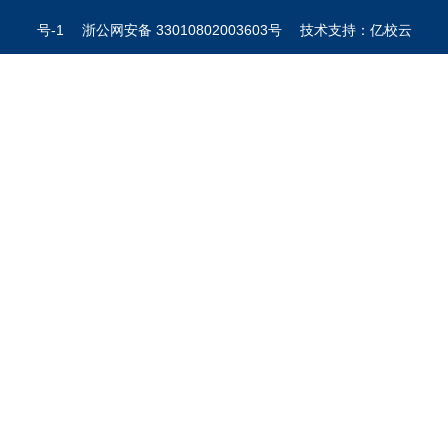
号-1 浙公网安备 33010802003603号 技术支持：亿校云