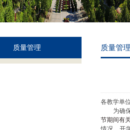
质量管
质量管理
各教学单
为确
节期间有
情况、开