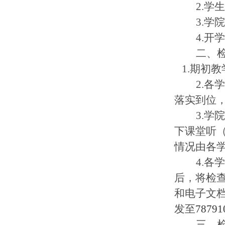
2.学
3.
4.开
二、
1.期初
2.
落实到位
3.
下课堂听
情况由各
4.
后，将检
和电子文
发至
78791
三、