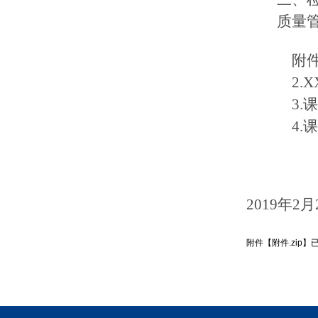
质量
附
2.X
3
4
201
9
年
2
月
附件【
附件.zip
】