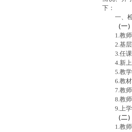
下：
一、
（一
1.教
2.
基层
3.
4.
5.
6.教
7.教师
8.
9
.上
（二
1.教