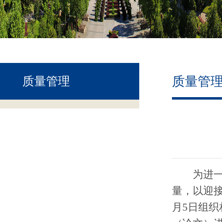
质量管
质量管理
为进
量，以迎
月
5
日组织